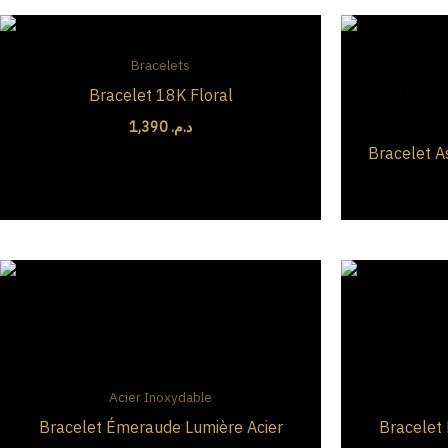
Bracelets
Bracelet 18K Floral
1,390
د.م.
Bracelet A
Le
Le
prix
prix
initial
actuel
était :
est :
د.م. 139.
د.م. 190.
Acier Inoxydable
Bracelet Émeraude Lumière Acier
Bracelet