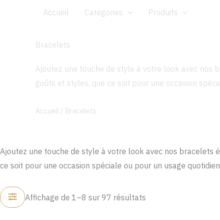
Aller
Accueil
Catégories
Produits
au
contenu
Bracelets
Ajoutez une touche de style à votre look avec nos b
goûts et styles, que ce soit pour une occasion spéci
Accueil
/ Bracelets
Ajoutez une touche de style à votre look avec nos bracelets é
ce soit pour une occasion spéciale ou pour un usage quotidien
Affichage de 1–8 sur 97 résultats