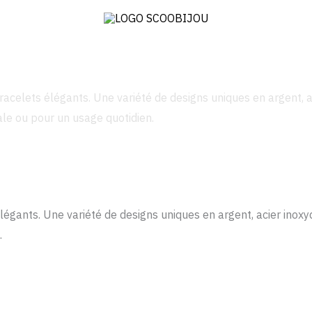
racelets élégants. Une variété de designs uniques en argent, a
ale ou pour un usage quotidien.
légants. Une variété de designs uniques en argent, acier inoxy
.