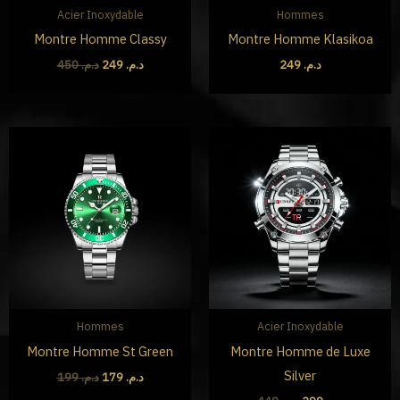
Acier Inoxydable
Hommes
Montre Homme Classy
Montre Homme Klasikoa
450
د.م.
249
د.م.
249
د.م.
Le
Le
Le
Le
prix
prix
prix
prix
initial
actuel
initial
actuel
était :
est :
était :
est :
د.م. 299.
د.م. 449.
د.م. 179.
د.م. 199.
Hommes
Acier Inoxydable
Montre Homme St Green
Montre Homme de Luxe
Silver
199
د.م.
179
د.م.