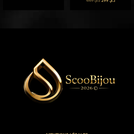
449
د.م.
299
د.م.