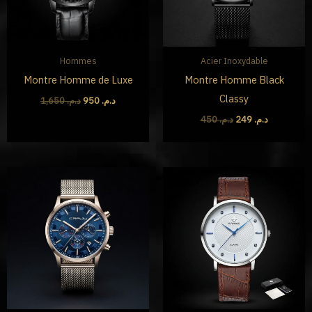
Hommes
Acier Inoxydable
Montre Homme de Luxe
Montre Homme Black
Classy
1,650
د.م.
950
د.م.
450
د.م.
249
د.م.
Le
Le
prix
prix
initial
actuel
était :
est :
د.م. 249.
د.م. 450.