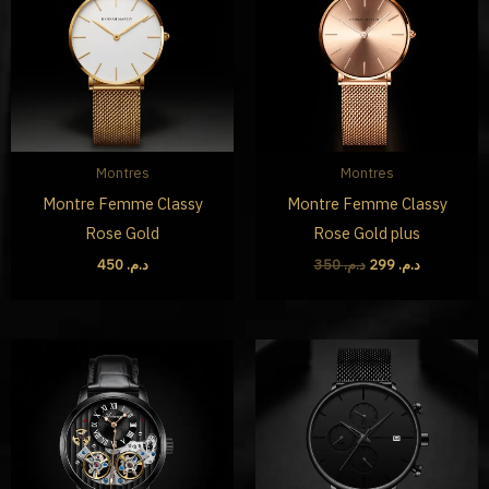
د.م. 299.
د.م. 350.
Montres
Montres
Montre Femme Classy
Montre Femme Classy
Rose Gold
Rose Gold plus
450
د.م.
350
د.م.
299
د.م.
Le
Le
Le
Le
prix
prix
prix
prix
initial
actuel
initial
actuel
était :
est :
était :
est :
د.م. 249.
د.م. 450.
د.م. 950.
د.م. 1,650.