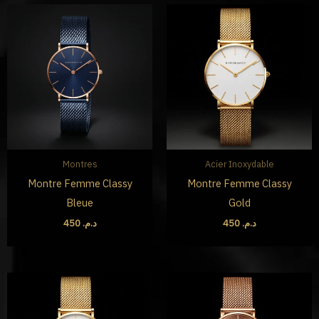
Montres
Acier Inoxydable
Montre Femme Classy
Montre Femme Classy
Bleue
Gold
450
د.م.
450
د.م.
Le
Le
prix
prix
initial
actuel
était :
est :