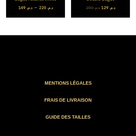
د.م. 220
149
د.م.
–
220
د.م.
200
د.م.
129
د.م.
MENTIONS LÉGALES
FRAIS DE LIVRAISON
GUIDE DES TAILLES