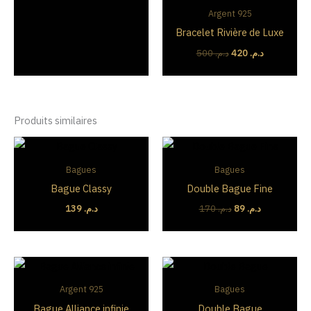
Argent 925
Bracelet Rivière de Luxe
500
د.م.
420
د.م.
Produits similaires
Le
Le
prix
prix
initial
actuel
Bagues
Bagues
était :
est :
Bague Classy
Double Bague Fine
د.م. 89.
د.م. 170.
139
د.م.
170
د.م.
89
د.م.
Plage
Le
Le
de
prix
prix
prix :
initial
actuel
Argent 925
Bagues
د.م. 149
était :
est :
Bague Alliance infinie
Double Bague
à
د.م. 200.
د.م. 129.