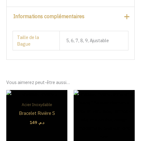
Informations complémentaires
Taille de la
5, 6, 7, 8, 9, Ajustable
Bague
Vous aimerez peut-être aussi…
Le
Le
prix
prix
initial
actuel
Acier Inoxydable
était :
est :
Bracelet Rivière S
د.م. 420.
د.م. 500.
149
د.م.