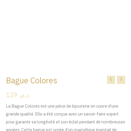
Bague Colores
quantité
de
129
د.م.
Bague
Colores
La Bague Colores est une pièce de bijouterie en cuivre d’une
grande qualité. Elle a été conçue avec un savoir-faire expert
pour garantir sa longévité et son éclat pendant de nombreuses
années. Cette bague est ornée d’un magnifique éventail de