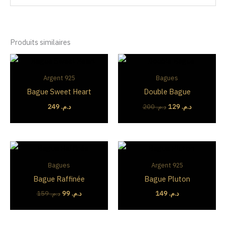
Produits similaires
Le
Le
prix
prix
initial
actuel
Argent 925
Bagues
était :
est :
Bague Sweet Heart
Double Bague
د.م. 129.
د.م. 200.
249
د.م.
200
د.م.
129
د.م.
Le
Le
prix
prix
initial
actuel
Bagues
Argent 925
était :
est :
Bague Raffinée
Bague Pluton
د.م. 99.
د.م. 159.
159
د.م.
99
د.م.
149
د.م.