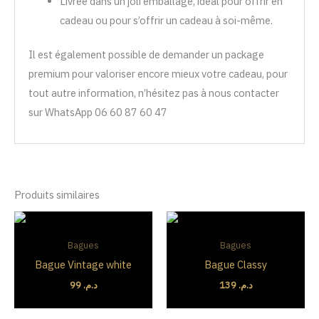
Livrée dans un joli emballage, idéal pour offrir en
cadeau ou pour s’offrir un cadeau à soi-même.
Il est également possible de demander un package
premium pour valoriser encore mieux votre cadeau, pour
tout autre information, n’hésitez pas à nous contacter
sur WhatsApp 06 60 87 60 47
Produits similaires
Bagues
Bagues
Bague Vintage white
Bague Classy
99
د.م.
139
د.م.