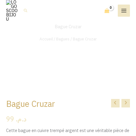
Aller
Rechercher
au
contenu
Bague Cruzar
Accueil
/
Bagues
/ Bague Cruzar
Bague Cruzar
quantité
de
99
د.م.
Bague
Cruzar
Cette bague en cuivre trempé argent est une véritable pièce de