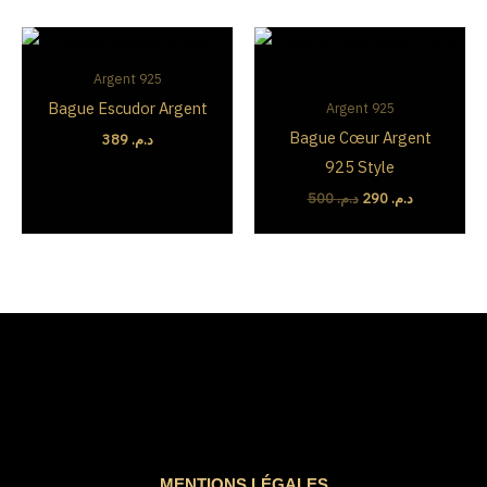
Le
Le
prix
prix
initial
actuel
Argent 925
était :
est :
Bague Escudor Argent
Argent 925
د.م. 290.
د.م. 500.
Bague Cœur Argent
389
د.م.
925 Style
500
د.م.
290
د.م.
MENTIONS LÉGALES