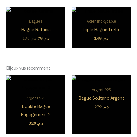
Le
Le
prix
prix
initial
actuel
Bagues
Acier Inoxydable
était :
est :
Bague Raffinia
Triple Bague Trèfle
د.م. 79.
د.م. 130.
130
د.م.
79
د.م.
149
د.م.
Bijoux vus récemment
Argent 925
Bague Solitario Argent
Argent 925
Double Bague
279
د.م.
Engagement 2
320
د.م.