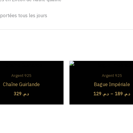
 portées tous les jours
P
d
pr
Argent 925
Argent 925
129
Chaîne Guirlande
Bague Impériale
à
329
د.م.
129
د.م.
–
189
د.م.