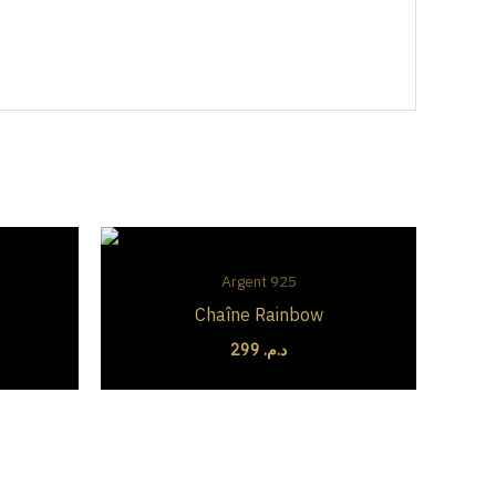
lage
e
ix :
Argent 925
د.م. 
Chaîne Rainbow
د.م. 189
299
د.م.