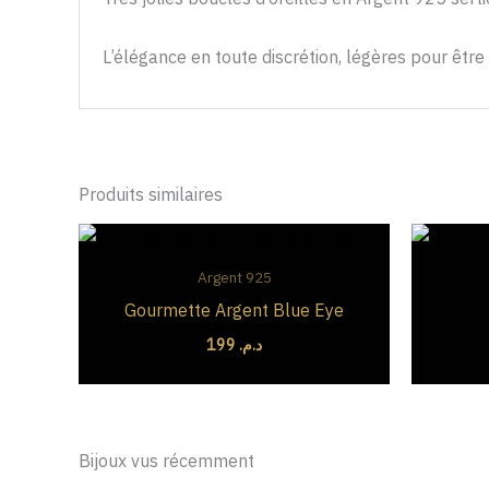
L’élégance en toute discrétion, légères pour être
Produits similaires
Argent 925
Gourmette Argent Blue Eye
199
د.م.
Bijoux vus récemment
EN RUPTURE DE STOCK