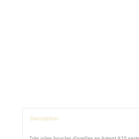
Description
Très jolies boucles d’oreilles en Argent 925 sert