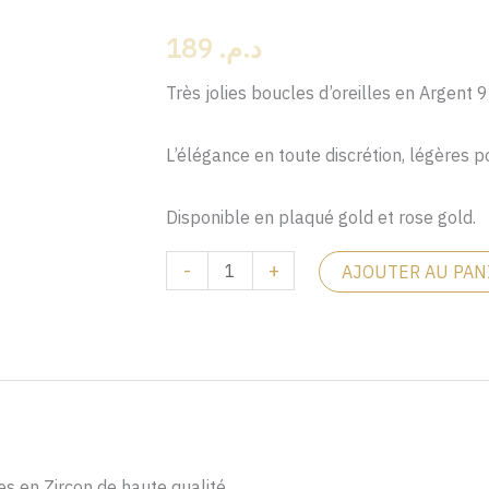
de
189
د.م.
Boucles
d'oreilles
Très jolies boucles d’oreilles en Argent 
Crowny
L’élégance en toute discrétion, légères p
Disponible en plaqué gold et rose gold.
-
+
AJOUTER AU PAN
ies en Zircon de haute qualité