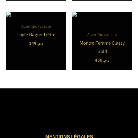
Acier Inoxydable
Triple Bague Trèfle
Acier Inoxydable
Montre Femme Classy
149
د.م.
Gold
450
د.م.
MENTIONS LÉGALES