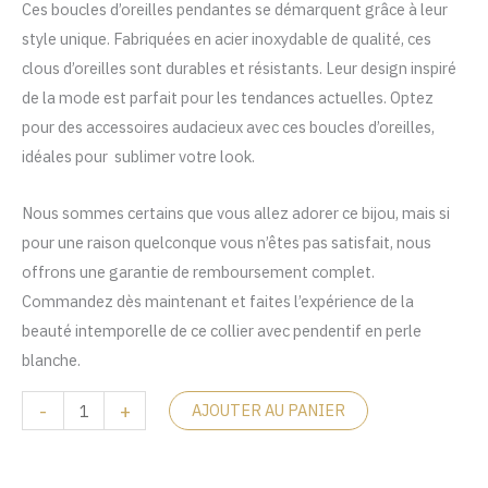
initial
actuel
Ces boucles d’oreilles pendantes se démarquent grâce à leur
Golduare
style unique. Fabriquées en acier inoxydable de qualité, ces
était :
est :
clous d’oreilles sont durables et résistants. Leur design inspiré
د.م. 99.
د.م. 120.
de la mode est parfait pour les tendances actuelles. Optez
pour des accessoires audacieux avec ces boucles d’oreilles,
idéales pour sublimer votre look.
Nous sommes certains que vous allez adorer ce bijou, mais si
pour une raison quelconque vous n’êtes pas satisfait, nous
offrons une garantie de remboursement complet.
Commandez dès maintenant et faites l’expérience de la
beauté intemporelle de ce collier avec pendentif en perle
blanche.
-
+
AJOUTER AU PANIER