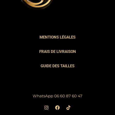
MENTIONS LÉGALES
FRAIS DE LIVRAISON
GUIDE DES TAILLES
WhatsApp 06 60 87 60 47
I
F
T
n
a
i
s
c
k