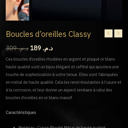
Boucles d’oreilles Classy
Le
Le
prix
prix
309
د.م.
189
د.م.
initial
actuel
Ces boucles d’oreilles rhodiées en argent et plaqué or blanc
haute qualité sont un bijou élégant et raffiné qui ajoutera une
était :
est :
touche de sophistication à votre tenue. Elles sont fabriquées
د.م. 189.
د.م. 309.
en métal de haute qualité. Cela les rend résistantes à l’usure et
à la corrosion, et leur donne un aspect similaire à celui des
boucles d’oreilles en or blanc massif.
Caractéristiques
Matériau : Cuivre Rhodié Métal de haute qualité