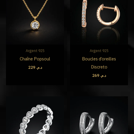
Argent 925
Argent 925
Chaîne Popsoul
Boucles d’oreilles
Discreto
229
د.م.
269
د.م.