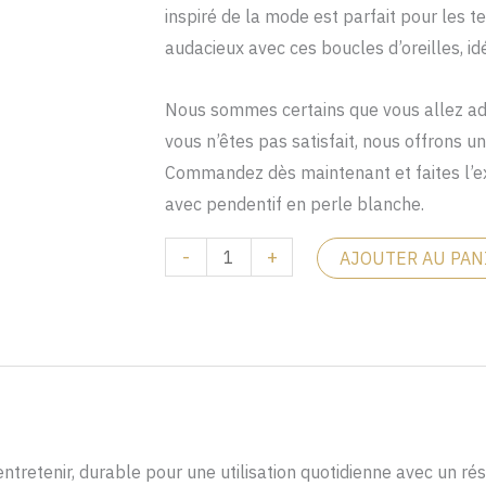
د.م. 99.
د.م. 120.
inspiré de la mode est parfait pour les 
audacieux avec ces boucles d’oreilles, i
Nous sommes certains que vous allez ado
vous n’êtes pas satisfait, nous offrons
Commandez dès maintenant et faites l’ex
avec pendentif en perle blanche.
-
+
AJOUTER AU PAN
entretenir, durable pour une utilisation quotidienne avec un ré