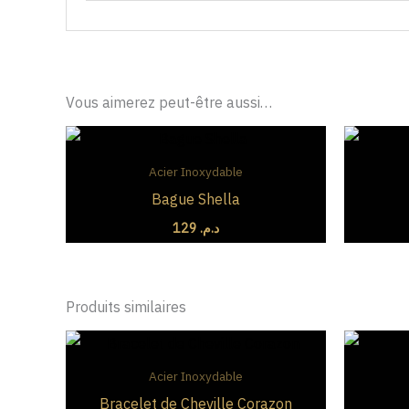
Vous aimerez peut-être aussi…
Acier Inoxydable
Bague Shella
129
د.م.
Produits similaires
Plage
de
prix :
Acier Inoxydable
د.م. 79
Bracelet de Cheville Corazon
à