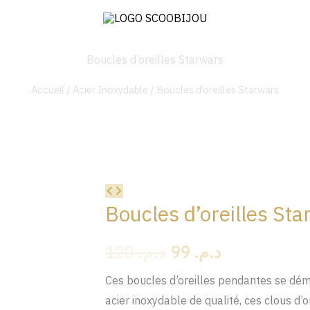
Boucles d’oreilles Starwars
Accueil
/
Acier Inoxydable
/ Boucles d’oreilles Starwars
quantité
Le
Le
Boucles d’oreilles St
de
prix
prix
Boucles
120
د.م.
99
د.م.
d'oreilles
initial
actuel
Starwars
Ces boucles d’oreilles pendantes se dém
était :
est :
acier inoxydable de qualité, ces clous d’o