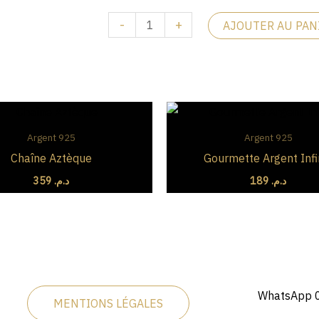
-
+
AJOUTER AU PAN
Argent 925
Argent 925
Chaîne Aztèque
Gourmette Argent Infi
359
د.م.
189
د.م.
WhatsApp 0
MENTIONS LÉGALES