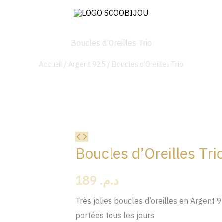
Boucles d’Oreilles Trio
Accueil
/
Argent 925
/ Boucles d’Oreilles Trio
quantité
Boucles d’Oreilles Tri
de
Boucles
189
د.م.
d'Oreilles
Trio
Très jolies boucles d’oreilles en Argent 
portées tous les jours