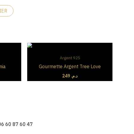
IER
Argent 925
nia
Gourmette Argent Tree Love
249
د.م.
6 60 87 60 47