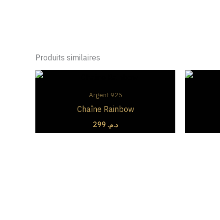
Produits similaires
Argent 925
Chaîne Rainbow
299
د.م.