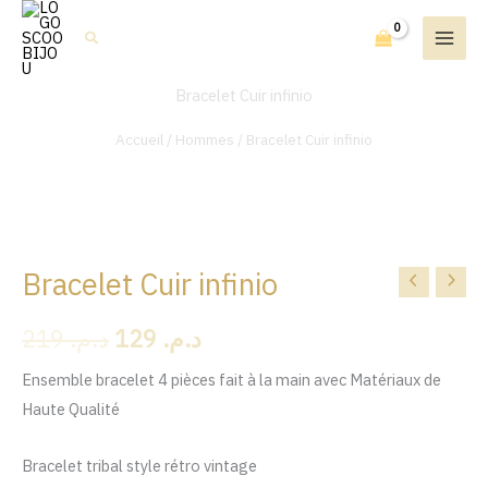
Aller
Rechercher
au
contenu
Bracelet Cuir infinio
Accueil
/
Hommes
/ Bracelet Cuir infinio
Bracelet Cuir infinio
quantité
Le
Le
de
prix
prix
219
د.م.
129
د.م.
Bracelet
Cuir
initial
actuel
Ensemble bracelet 4 pièces fait à la main avec Matériaux de
infinio
Haute Qualité
était :
est :
د.م. 129.
د.م. 219.
Bracelet tribal style rétro vintage