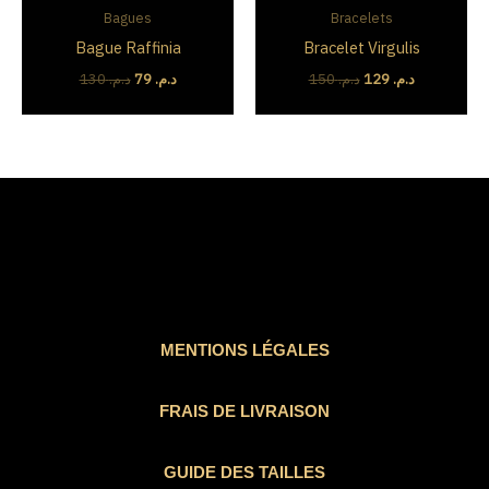
initial
actuel
initial
actuel
Bagues
Bracelets
était :
est :
était :
est :
Bague Raffinia
Bracelet Virgulis
د.م. 129.
د.م. 150.
د.م. 79.
د.م. 130.
130
د.م.
79
د.م.
150
د.م.
129
د.م.
MENTIONS LÉGALES
FRAIS DE LIVRAISON
GUIDE DES TAILLES