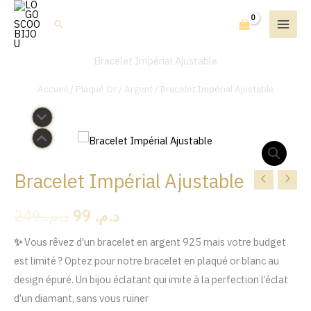
Aller
Rechercher
au
contenu
Bracelet Impérial Ajustable
Accueil
/
Plaqué Or / Argent
/ Bracelet Impérial Ajustable
Bracelet Impérial Ajustable
quantité
Le
Le
de
prix
prix
249
د.م.
99
د.م.
Bracelet
Impérial
initial
actuel
✨
Vous rêvez d’un bracelet en argent 925 mais votre budget
Ajustable
est limité ? Optez pour notre bracelet en plaqué or blanc au
était :
est :
design épuré. Un bijou éclatant qui imite à la perfection l’éclat
د.م. 99.
د.م. 249.
d’un diamant, sans vous ruiner