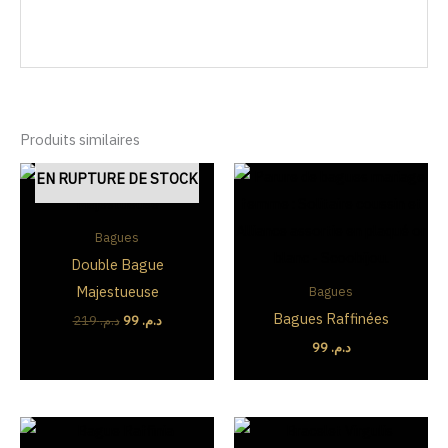
Produits similaires
Le
Le
EN RUPTURE DE STOCK
prix
prix
initial
actuel
était :
est :
Bagues
د.م. 99.
د.م. 219.
Double Bague
Majestueuse
Bagues
Bagues Raffinées
219
د.م.
99
د.م.
99
د.م.
Le
Le
Le
Le
prix
prix
prix
prix