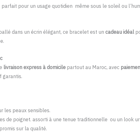
 parfait pour un usage quotidien même sous le soleil ou l’hum
ballé dans un écrin élégant, ce bracelet est un
cadeau idéal
po
e.
oc
ne
livraison express à domicile
partout au Maroc, avec
paiement
f garantis.
 les peaux sensibles.
les de poignet. assorti à une tenue traditionnelle ou un look u
romis sur la qualité.