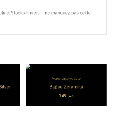
culine. Stocks limités – ne manquez pas cette
x
tuel
Acier Inoxydable
 :
ilver
Bague Zeramika
د.م. 299.
149
د.م.