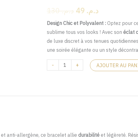
de
prix
prix
130
د.م.
49
د.م.
Bracelet
Strass
initial
actuel
Design Chic et Polyvalent :
Optez pour c
blanc
sublime tous vos looks ! Avec son
éclat 
était :
est :
de luxe discret à vos tenues quotidienne
د.م. 49.
د.م. 130.
une soirée élégante ou un style décontr
-
+
AJOUTER AU PAN
 et anti-allergène, ce bracelet allie
durabilité
et légèreté. Résis