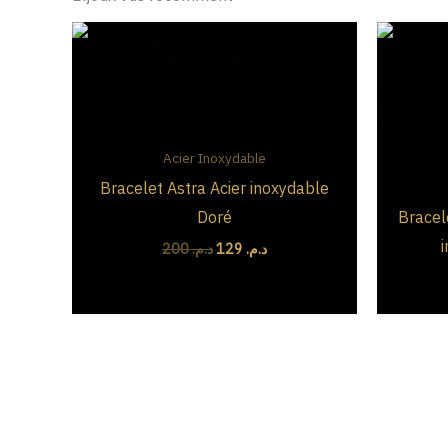
Le
Le
prix
prix
initial
actuel
était :
est :
د.م. 129.
د.م. 200.
Acier Inoxydable
Bracelet Astra Acier inoxydable
Doré
Bracel
200
د.م.
129
د.م.