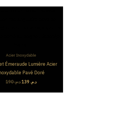
Le
Le
prix
prix
initial
actuel
était :
est :
د.م. 139.
د.م. 190.
Acier Inoxydable
et Émeraude Lumière Acier
inoxydable Pavé Doré
190
د.م.
139
د.م.