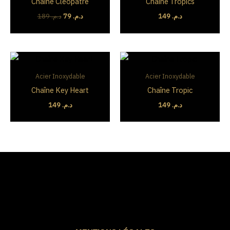
Chaîne Cléopâtre
Chaîne Tropics
د.م. 79.
د.م. 189.
189
د.م.
79
د.م.
149
د.م.
Acier Inoxydable
Acier Inoxydable
Chaîne Key Heart
Chaîne Tropic
149
د.م.
149
د.م.