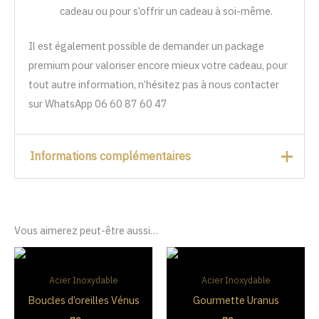
cadeau ou pour s’offrir un cadeau à soi-même.
Il est également possible de demander un package
premium pour valoriser encore mieux votre cadeau, pour
tout autre information, n’hésitez pas à nous contacter
sur WhatsApp 06 60 87 60 47
Informations complémentaires
Color
Argenté
,
Gold
,
Rose Doré
Vous aimerez peut-être aussi…
Acier Inoxydable
Acier Inoxydable
Boucles d’oreilles Vénus
Gourmette Uranus