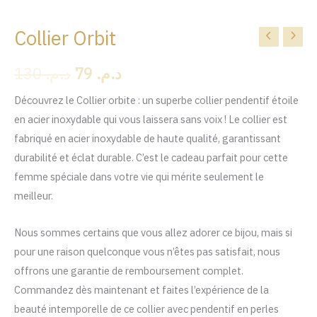
Collier Orbit
quantité
Le
Le
de
prix
prix
130
د.م.
79
د.م.
Collier
Orbit
initial
actuel
Découvrez le Collier orbite : un superbe collier pendentif étoile
en acier inoxydable qui vous laissera sans voix ! Le collier est
était :
est :
fabriqué en acier inoxydable de haute qualité, garantissant
د.م. 79.
د.م. 130.
durabilité et éclat durable. C’est le cadeau parfait pour cette
femme spéciale dans votre vie qui mérite seulement le
meilleur.
Nous sommes certains que vous allez adorer ce bijou, mais si
pour une raison quelconque vous n’êtes pas satisfait, nous
offrons une garantie de remboursement complet.
Commandez dès maintenant et faites l’expérience de la
beauté intemporelle de ce collier avec pendentif en perles