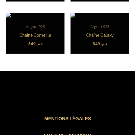
Argent 925
Argent 925
Chaîne Corneille
Chaîne Galaxy
349
د.م.
349
د.م.
MENTIONS LÉGALES