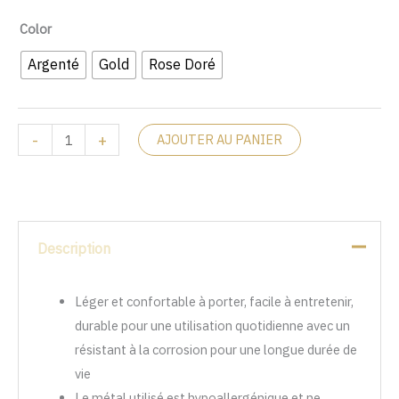
Color
Argenté
Gold
Rose Doré
-
+
AJOUTER AU PANIER
Description
Léger et confortable à porter, facile à entretenir,
durable pour une utilisation quotidienne avec un
résistant à la corrosion pour une longue durée de
vie
Le métal utilisé est hypoallergénique et ne