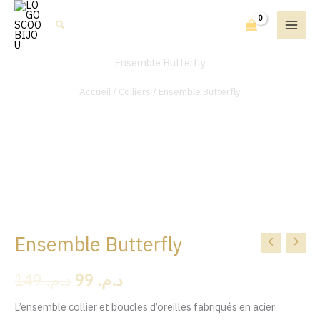
Aller
Rechercher
au
contenu
Ensemble Butterfly
Accueil
/
Colliers
/ Ensemble Butterfly
Ensemble Butterfly
quantité
Le
Le
de
prix
prix
149
د.م.
99
د.م.
Ensemble
Butterfly
initial
actuel
L’ensemble collier et boucles d’oreilles fabriqués en acier