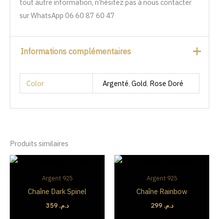
tout autre information, n’hésitez pas à nous contacter
sur WhatsApp 06 60 87 60 47
Informations complémentaires
Color
Argenté
,
Gold
,
Rose Doré
Produits similaires
Argent 925
Argent 925
Chaîne Dark Spinel
Chaîne Rainbow
359
د.م.
299
د.م.