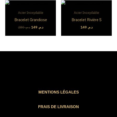
Le
Le
prix
prix
initial
actuel
Acier Inoxydable
Acier Inoxydable
était :
est :
Bracelet Grandiose
Bracelet Rivière S
د.م. 149.
د.م. 280.
280
د.م.
149
د.م.
149
د.م.
MENTIONS LÉGALES
FRAIS DE LIVRAISON