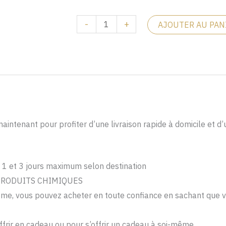
-
+
AJOUTER AU PAN
maintenant pour profiter d’une livraison rapide à domicile et
 1 et 3 jours maximum selon destination
 PRODUITS CHIMIQUES
ème, vous pouvez acheter en toute confiance en sachant que vou
offrir en cadeau ou pour s’offrir un cadeau à soi-même.