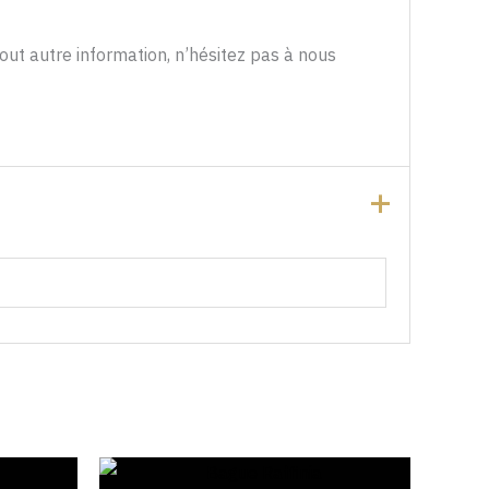
ut autre information, n’hésitez pas à nous
Le
Le
prix
prix