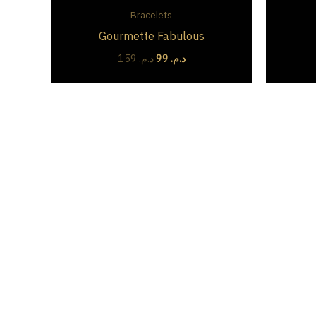
initial
actuel
Bracelets
était :
est :
Gourmette Fabulous
د.م. 99.
د.م. 159.
159
د.م.
99
د.م.