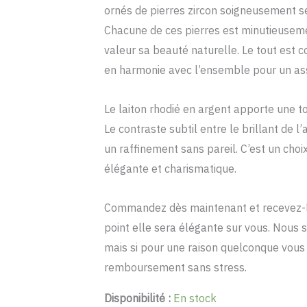
د.م. 149.
د.م. 300.
ornés de pierres zircon soigneusement sé
Chacune de ces pierres est minutieuseme
valeur sa beauté naturelle. Le tout est
en harmonie avec l’ensemble pour un ass
Le laiton rhodié en argent apporte une t
Le contraste subtil entre le brillant de l
un raffinement sans pareil. C’est un cho
élégante et charismatique.
Commandez dès maintenant et recevez-la
point elle sera élégante sur vous. Nous 
mais si pour une raison quelconque vous 
remboursement sans stress.
Disponibilité :
En stock