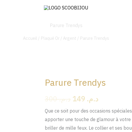
Parure Trendys
Accueil
/
Plaqué Or / Argent
/ Parure Trendys
Parure Trendys
quantité
Le
Le
de
prix
prix
300
د.م.
149
د.م.
Parure
Trendys
initial
actuel
Que ce soit pour des occasions spéciales
apporter une touche de glamour à votre l
était :
est :
briller de mille feux. Le collier et ses b