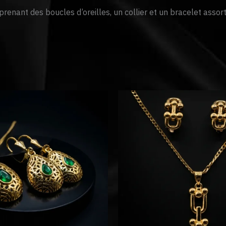
enant des boucles d’oreilles, un collier et un bracelet assort
Le
Le
Le
prix
prix
prix
initial
actuel
initial
était :
est :
était :
م. 160
د.م. 129.
د.م. 200.