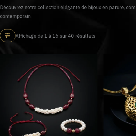
Découvrez notre collection élégante de bijoux en parure, compr
contemporain.
Affichage de 1 à 16 sur 40 résultats
Le
Le
prix
prix
initial
actuel
était :
est :
د.م. 590.
د.م. 700.