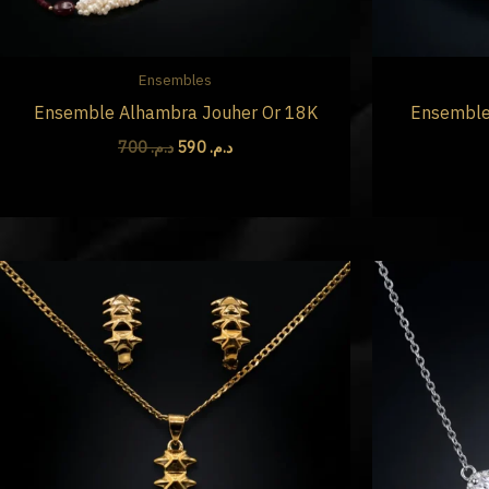
Ensembles
Ensemble Alhambra Jouher Or 18K
Ensemble 
700
د.م.
590
د.م.
Le
Le
prix
prix
initial
actuel
était :
est :
د.م. 129.
د.م. 160.