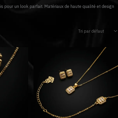
is pour un look parfait. Matériaux de haute qualité et design
Le
Le
Le
prix
prix
prix
actuel
initial
actuel
est :
était :
est :
د.م. 195.
د.م. 300.
د.م. 129.
د..