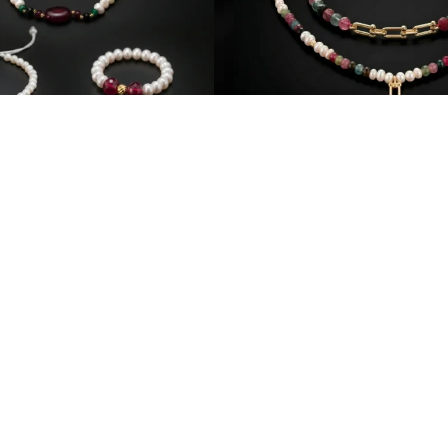
Ensembles
Ensembles
e Rubis Bague Offerte
Ensemble Somptueux e
700
د.م.
590
د.م.
990
د.م.
790
د.م.