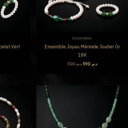
Ensembles
celet Vert
Ensemble Joyau Mérinide Jouher Or
18K
700
د.م.
590
د.م.
Le
Le
Le
prix
prix
prix
actuel
initial
actuel
est :
était :
est :
د.م. 590.
د.م. 700.
د.م. 790.
د..