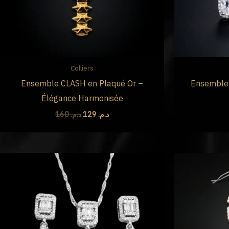
Colliers
Ensemble CLASH en Plaqué Or –
Ensemble C
Élégance Harmonisée
160
د.م.
129
د.م.
Le
Le
prix
prix
initial
actuel
était :
est :
د.م. 195.
د.م. 280.