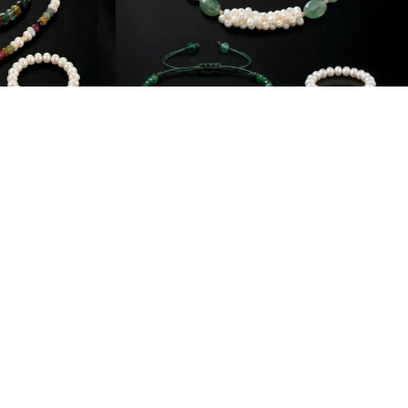
Ensembles
n Or 18K
Ensemble Trésor de Fès Jouher Or
18K
700
د.م.
590
د.م.
Le
Le
prix
prix
initial
actuel
était :
est :
د.م. 149.
د.م. 249.