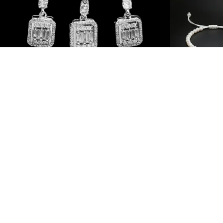
EN RUPTURE DE STOCK
Argent 925
Ensemble Rhodié Argent
Ensembl
280
د.م.
195
د.م.