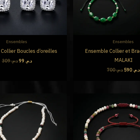
Ensembles
Ensembles
ollier Boucles d’oreilles
Ensemble Collier et Bra
MALAKI
309
د.م.
99
د.م.
700
د.م.
590
د.م.
Le
Le
Le
prix
prix
prix
initial
actuel
initial
était :
est :
était :
م. 990
د.م. 590.
د.م. 700.