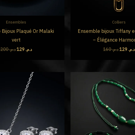
Ensembles
Colliers
Bijoux Plaqué Or Malaki
Ensemble bijoux Tiffany e
vert
– Élégance Harmo
200
د.م.
129
د.م.
160
د.م.
129
د.م.
Le
Le
Le
prix
prix
prix
initial
actuel
initial
était :
est :
était :
م. 700
د.م. 99.
د.م. 309.