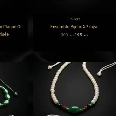
Colliers
n Plaqué Or
Ensemble Bijoux XP royal
nisée
300
د.م.
195
د.م.
Le
Le
Le
prix
prix
prix
actuel
initial
actuel
est :
était :
est :
د.م. 590.
د.م. 700.
د.م. 590.
د..