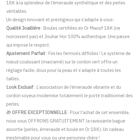
18K à la splendeur de l’émeraude synthétique et des perles
MALAKI
véritables.
Un design innovant et prestigieux qui s’adapte à vous :
Qualité Joaillière
: Boules certifiées en Or Massif 18K (ne
noircissent pas) et Jouhar Hor 100% authentique. Une parure
qui impose le respect.
Ajustement Parfait
: Fini les fermoirs difficiles ! Le système de
nœud coulissant (macramé) sur le cordon vert offre un
réglage facile, doux pour la peau et s’adapte à toutes les
tailles.
Look Exclusif
: L’association de l’émeraude vibrante et du
cordon soyeux modernise totalement le porté traditionnel des
perles.
🎁
OFFRE EXCEPTIONNELLE
: Pour l’achat de cet ensemble,
nous vous OFFRONS GRATUITEMENT la ravissante bague
assortie (perles, émeraude et boule en Or 18K). Un cadeau
inestimable pour vous ou une personne chère !