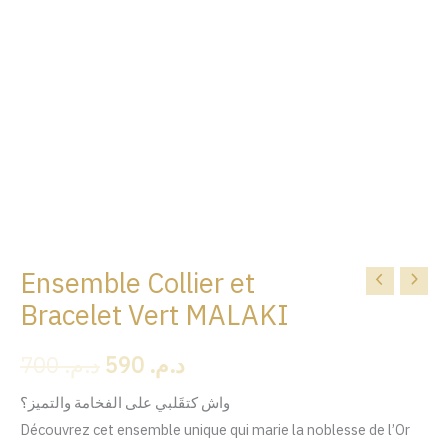
Ensemble Collier et
quantité
Le
Le
de
Bracelet Vert MALAKI
prix
prix
Ensemble
700
د.م.
590
د.م.
Collier
initial
actuel
et
était :
est :
واش كتقَلبي على الفخامة والتميز؟
Bracelet
Découvrez cet ensemble unique qui marie la noblesse de l’Or
Vert
د.م. 700.
د.م. 590.