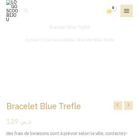
Aller
Rechercher
au
contenu
Bracelet Blue Trefle
Accueil
/
Acier Inoxydable
/ Bracelet Blue Trefle
Bracelet Blue Trefle
quantité
de
129
د.م.
Bracelet
Blue
des frais de livraisons sont à prévoir selon la ville, contactez-
Trefle