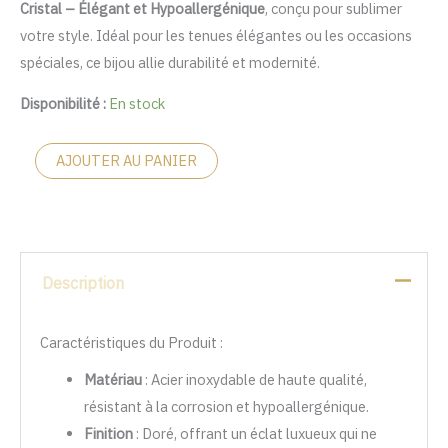
Cristal – Élégant et Hypoallergénique
, conçu pour sublimer
était :
est :
votre style. Idéal pour les tenues élégantes ou les occasions
د.م. 149.
د.م. 200.
spéciales, ce bijou allie durabilité et modernité.
Disponibilité :
En stock
AJOUTER AU PANIER
Description
Caractéristiques du Produit :
Matériau
: Acier inoxydable de haute qualité,
résistant à la corrosion et hypoallergénique.
Finition
: Doré, offrant un éclat luxueux qui ne