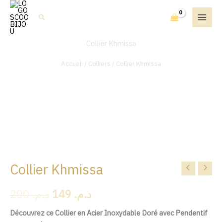
Aller
Rechercher
au
contenu
Collier Khmissa
Accueil
/
Colliers
/ Collier Khmissa
Collier Khmissa
quantité
Le
Le
de
prix
prix
200
د.م.
149
د.م.
Collier
Khmissa
initial
actuel
Découvrez ce Collier en Acier Inoxydable Doré avec Pendentif