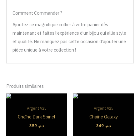
Comment Commander ?
Ajoutez ce magnifique collier à votre panier dès
maintenant et faites l’expérience d’un bijou qui allie style
et qualité. Ne manquez pas cette occasion d’ajouter une
pièce unique à votre collection !
Produits similaires
Argent 925
Argent 925
Chaîne Dark Spinel
Chaîne Galaxy
359
د.م.
349
د.م.