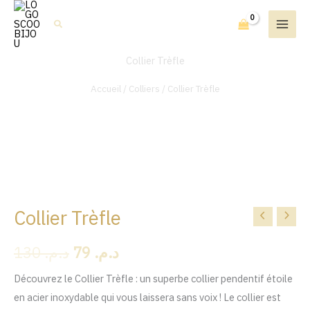
Aller
Rechercher
au
contenu
Collier Trèfle
Accueil
/
Colliers
/ Collier Trèfle
Collier Trèfle
quantité
Le
Le
de
prix
prix
130
د.م.
79
د.م.
Collier
Trèfle
initial
actuel
Découvrez le Collier Trèfle : un superbe collier pendentif étoile
en acier inoxydable qui vous laissera sans voix ! Le collier est
était :
est :