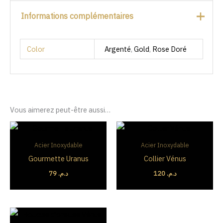
Informations complémentaires
Color
Argenté
,
Gold
,
Rose Doré
Vous aimerez peut-être aussi…
Acier Inoxydable
Acier Inoxydable
Gourmette Uranus
Collier Vénus
79
د.م.
120
د.م.