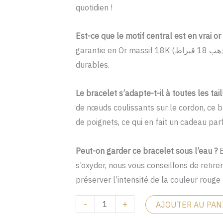
18K
quotidien !
Est-ce que le motif central est en vrai or
garantie en Or massif 18K (ذهب 18 قيراط), vous assurant une brillance et une valeur
durables.
Le bracelet s’adapte-t-il à toutes les tail
de nœuds coulissants sur le cordon, ce br
de poignets, ce qui en fait un cadeau parf
Peut-on garder ce bracelet sous l’eau ?
B
s’oxyder, nous vous conseillons de retir
préserver l’intensité de la couleur rouge 
-
+
AJOUTER AU PAN