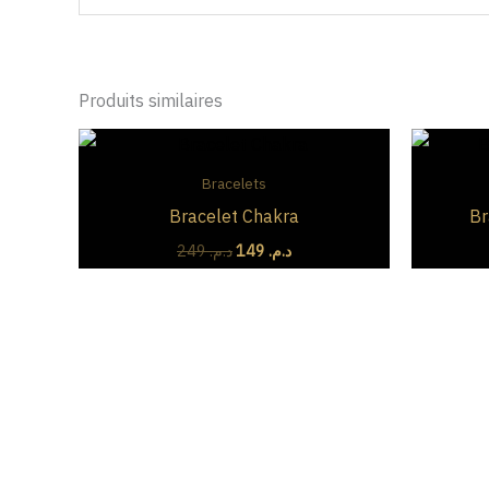
Produits similaires
Le
Le
prix
prix
initial
actuel
Bracelets
était :
est :
Bracelet Chakra
Br
د.م. 149.
د.م. 249.
249
د.م.
149
د.م.