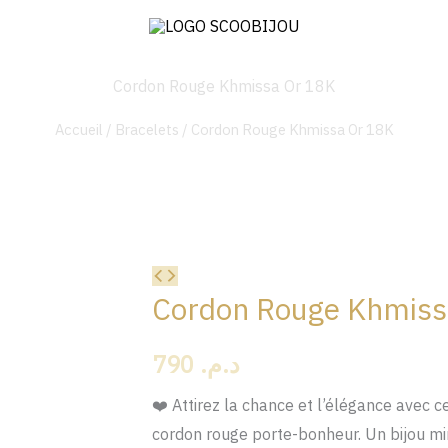
Cordon Rouge Khmissa Or 18K
Accueil
/
Bracelets
/ Cordon Rouge Khmissa Or 18K
quantité
Cordon Rouge Khmiss
de
Cordon
790
د.م.
Rouge
Khmissa
❤️ Attirez la chance et l’élégance avec 
Or
cordon rouge porte-bonheur. Un bijou min