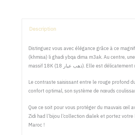
Description
Distinguez vous avec élégance grâce à ce magnif
(khmisa) li ghadi ybqa dima m3ak. Au centre, u
massif 18K (ذهب عيار 18). Ell
Le contraste saisissant entre le rouge profond du 
confort optimal, son système de nœuds coulissan
Que ce soit pour vous protéger du mauvais œil av
Zidi had l’bijou l’collection dialek et portez v
Maroc !