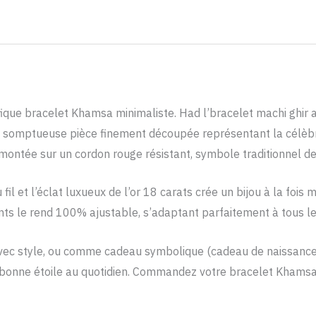
ique bracelet Khamsa minimaliste. Had l’bracelet machi ghir a
ne somptueuse pièce finement découpée représentant la célèbr
e est délicatement montée sur un cordon rouge résistant, symbole tradition
fil et l’éclat luxueux de l’or 18 carats crée un bijou à la fois
ts le rend 100% ajustable, s’adaptant parfaitement à tous le
ec style, ou comme cadeau symbolique (cadeau de naissance, ann
otre bonne étoile au quotidien. Commandez votre bracelet Khams