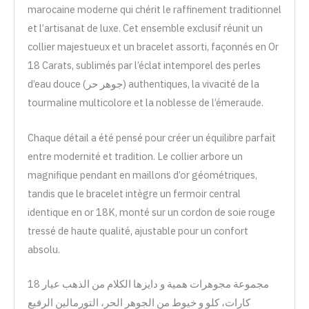
marocaine moderne qui chérit le raffinement traditionnel
et l’artisanat de luxe. Cet ensemble exclusif réunit un
collier majestueux et un bracelet assorti, façonnés en Or
18 Carats, sublimés par l’éclat intemporel des perles
d’eau douce (جوهر حر) authentiques, la vivacité de la
tourmaline multicolore et la noblesse de l’émeraude.
Chaque détail a été pensé pour créer un équilibre parfait
entre modernité et tradition. Le collier arbore un
magnifique pendant en maillons d’or géométriques,
tandis que le bracelet intègre un fermoir central
identique en or 18K, monté sur un cordon de soie rouge
tressé de haute qualité, ajustable pour un confort
absolu.
مجموعة مجوهرات همية و دايزها الكلام من الذهب عيار 18
كارات، كلو و خيوط من الجوهر الحر، التورمالين الرفيع