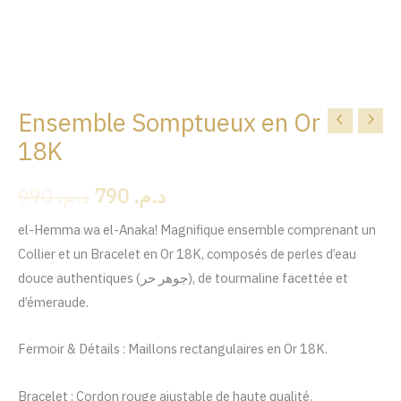
Ensemble Somptueux en Or
quantité
Le
Le
de
18K
prix
prix
Ensemble
990
د.م.
790
د.م.
Somptueux
initial
actuel
en
était :
est :
el-Hemma wa el-Anaka! Magnifique ensemble comprenant un
Or
Collier et un Bracelet en Or 18K, composés de perles d’eau
18K
د.م. 990.
د.م. 790.
douce authentiques (جوهر حر), de tourmaline facettée et
d’émeraude.
Fermoir & Détails : Maillons rectangulaires en Or 18K.
Bracelet : Cordon rouge ajustable de haute qualité.